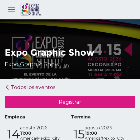
Ir al contenido
Expo Graphic Show
Expo Graphic Show
Todos los eventos
Registrar
Empieza
Termina
agosto 2026
agosto 2026
14
15
11:00
19:00
America/Mexico_City
America/Mexico_City