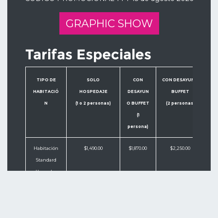
GRAPHIC SHOW
Tarifas Especiales
TIPO DE
SOLO
CON
CON DESAYUNO
HABITACIÓ
HOSPEDAJE
DESAYUN
BUFFET
N
(1 o 2 personas)
O BUFFET
(2 personas)
(1
persona)
Habitación
$1,490.00
$1,870.00
$2,250.00
Standard
Una o dos
camas
Habitación
$1,890.00
$2,270.00
$2,650.00
Piso Plus