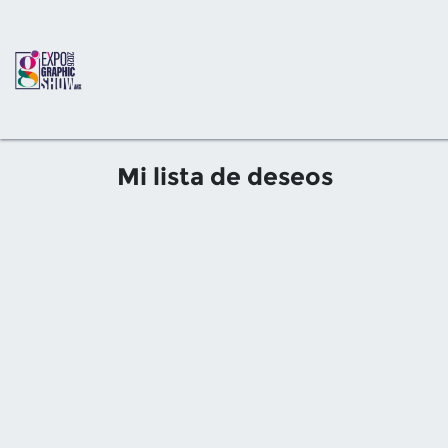
Ir al contenido
Inicio
Evento
Expositores
Pr
Mi lista de deseos