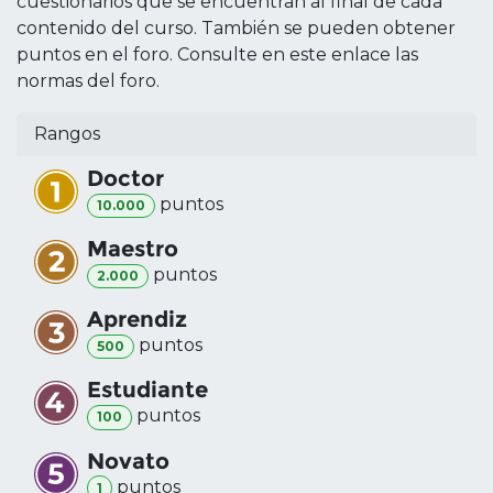
cuestionarios que se encuentran al final de cada
contenido del curso. También se pueden obtener
puntos en el foro. Consulte en este enlace las
normas del foro.
Rangos
Doctor
punto
s
10.000
Maestro
punto
s
2.000
Aprendiz
punto
s
500
Estudiante
punto
s
100
Novato
punto
s
1